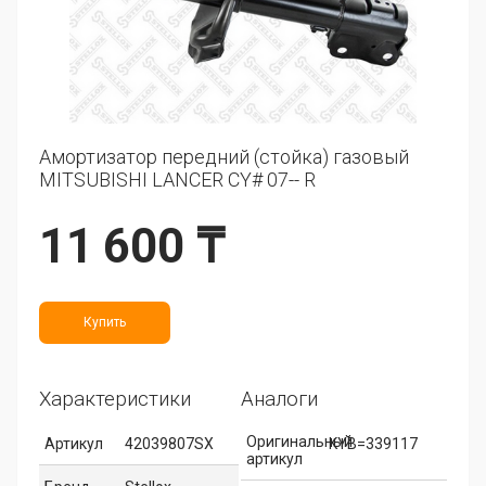
Амортизатор передний (стойка) газовый
MITSUBISHI LANCER CY# 07-- R
11 600 ₸
Купить
Характеристики
Аналоги
Оригинальный
Артикул
42039807SX
KYB=339117
артикул