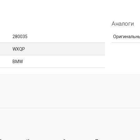
Аналоги
280035
Оригинальны
WXQP
BMW