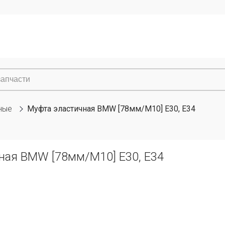
ные
Муфта эластичная BMW [78мм/M10] E30, E34
ная BMW [78мм/M10] E30, E34