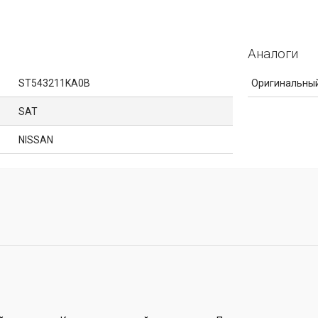
Аналоги
ST543211KA0B
Оригинальный
SAT
NISSAN