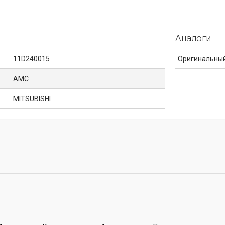
Аналоги
11D240015
Оригинальный
AMC
MITSUBISHI