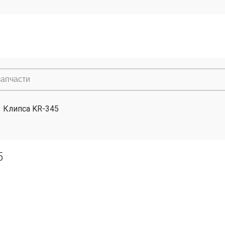
Клипса KR-345
5