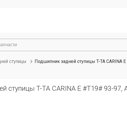
дней ступицы
Подшипник задней ступицы T-TA CARINA E 
й ступицы T-TA CARINA E #T19# 93-97, A