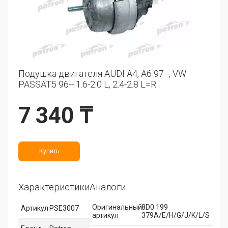
Подушка двигателя AUDI A4, A6 97--, VW
PASSAT5 96-- 1.6-2.0 L, 2.4-2.8 L=R
7 340 ₸
Купить
Характеристики
Аналоги
Оригинальный
8D0 199
Артикул
PSE3007
артикул
379A/E/H/G/J/K/L/S