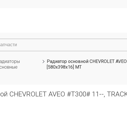
адиаторы
Радиатор основной CHEVROLET AVEO #
сновные
[580x398x16] MT
ой CHEVROLET AVEO #T300# 11--, TRACKE