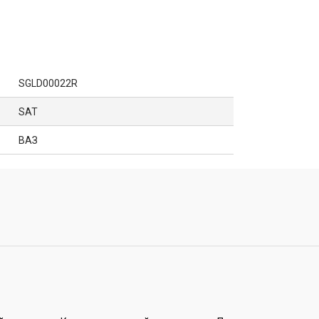
SGLD00022R
SAT
ВАЗ