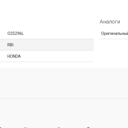
Аналоги
O25296L
Оригинальный
RBI
HONDA