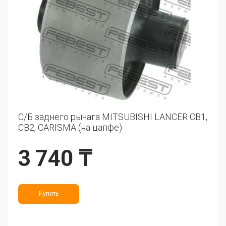
С/Б заднего рычага MITSUBISHI LANCER CB1,
CB2, CARISMA (на цапфе)
3 740 ₸
Купить