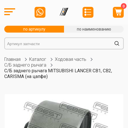
0
по артикулу
по наименованию
Главная
Каталог
Ходовая часть
С/Б заднего рычага
С/Б заднего рычага MITSUBISHI LANCER CB1, CB2,
CARISMA (на цапфе)