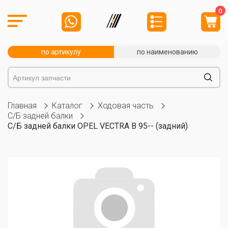
0
по артикулу
по наименованию
Главная
Каталог
Ходовая часть
С/Б задней балки
С/Б задней балки OPEL VECTRA B 95-- (задний)