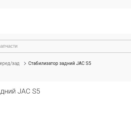
перед/зад
Стабилизатор задний JAC S5
адний JAC S5