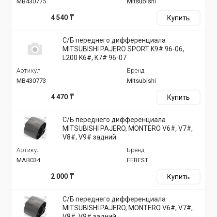
MB430775
Mitsubishi
4 540 ₸
Купить
С/Б переднего дифференциала
MITSUBISHI PAJERO SPORT K9# 96-06,
L200 K6#, K7# 96-07
Артикул
Бренд
MB430773
Mitsubishi
4 470 ₸
Купить
С/Б переднего дифференциала
MITSUBISHI PAJERO, MONTERO V6#, V7#,
V8#, V9# задний
Артикул
Бренд
MAB034
FEBEST
2 000 ₸
Купить
С/Б переднего дифференциала
MITSUBISHI PAJERO, MONTERO V6#, V7#,
V8#, V9# задний