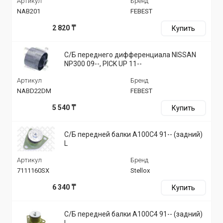
Артикул
Бренд
NAB201
FEBEST
2 820 ₸
Купить
С/Б переднего дифференциала NISSAN
NP300 09--, PICK UP 11--
Артикул
Бренд
NABD22DM
FEBEST
5 540 ₸
Купить
С/Б передней балки A100C4 91-- (задний)
L
Артикул
Бренд
7111160SX
Stellox
6 340 ₸
Купить
С/Б передней балки A100C4 91-- (задний)
L